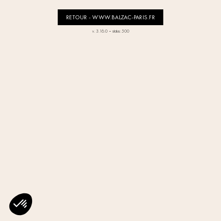
RETOUR - WWW.BALZAC-PARIS.FR
-
v. 3.16.0
status: 500