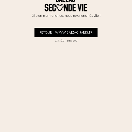
Site en maintenance, nous revenons très vite !
RETOUR - WWW.BALZAC-PARIS.FR
-
v. 3.16.0
status: 500