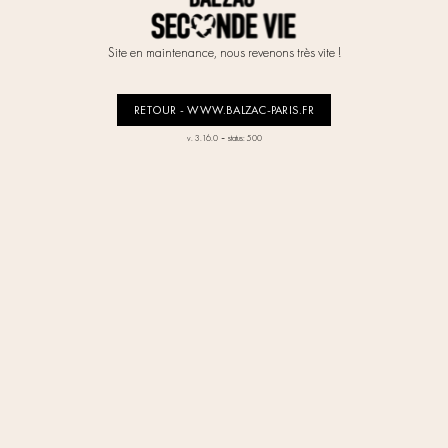
Site en maintenance, nous revenons très vite !
RETOUR - WWW.BALZAC-PARIS.FR
-
v. 3.16.0
status: 500