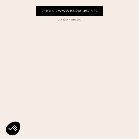
RETOUR - WWW.BALZAC-PARIS.FR
-
v. 3.16.0
status: 500