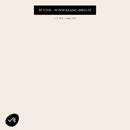
RETOUR - WWW.BALZAC-PARIS.FR
-
v. 3.16.0
status: 500