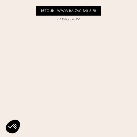
RETOUR - WWW.BALZAC-PARIS.FR
-
v. 3.16.0
status: 500