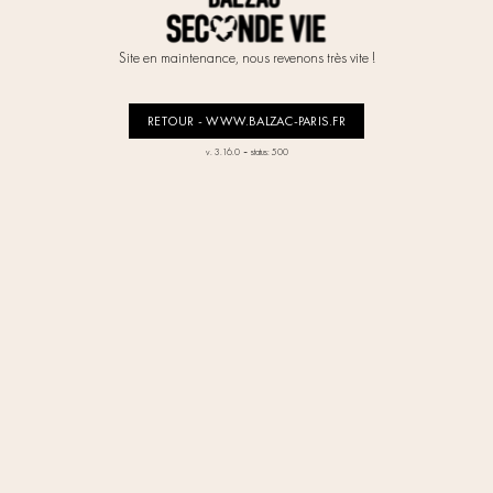
Site en maintenance, nous revenons très vite !
RETOUR - WWW.BALZAC-PARIS.FR
-
v. 3.16.0
status: 500