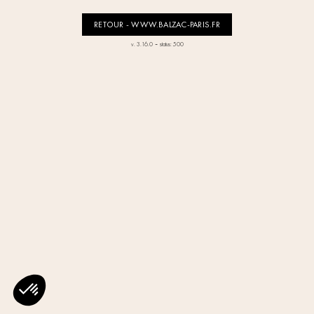
RETOUR - WWW.BALZAC-PARIS.FR
-
v. 3.16.0
status: 500