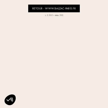
RETOUR - WWW.BALZAC-PARIS.FR
-
v. 3.16.0
status: 500