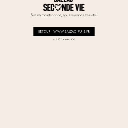
Site en maintenance, nous revenons très vite !
RETOUR - WWW.BALZAC-PARIS.FR
-
v. 3.16.0
status: 500