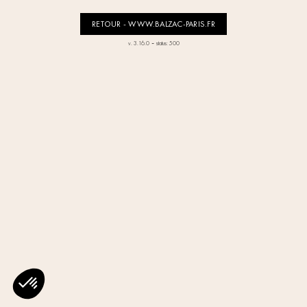
RETOUR - WWW.BALZAC-PARIS.FR
-
v. 3.16.0
status: 500