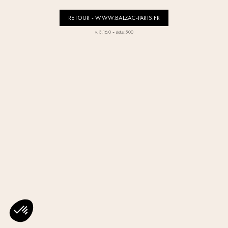
RETOUR - WWW.BALZAC-PARIS.FR
-
v. 3.16.0
status: 500