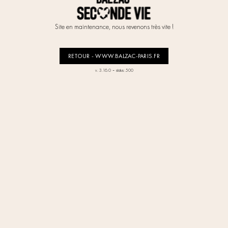
Site en maintenance, nous revenons très vite !
RETOUR - WWW.BALZAC-PARIS.FR
-
v. 3.16.0
status: 500