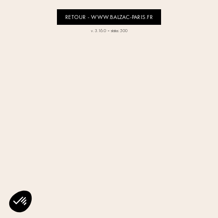
RETOUR - WWW.BALZAC-PARIS.FR
-
v. 3.16.0
status: 500