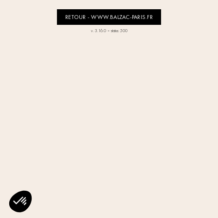
RETOUR - WWW.BALZAC-PARIS.FR
-
v. 3.16.0
status: 500