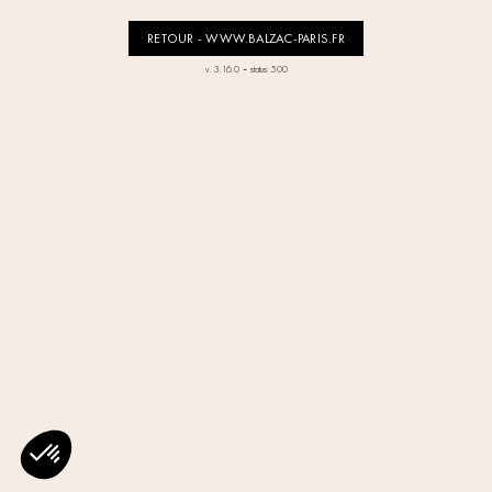
RETOUR - WWW.BALZAC-PARIS.FR
-
v. 3.16.0
status: 500