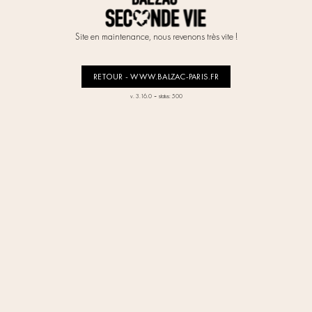
Site en maintenance, nous revenons très vite !
RETOUR - WWW.BALZAC-PARIS.FR
-
v. 3.16.0
status: 500