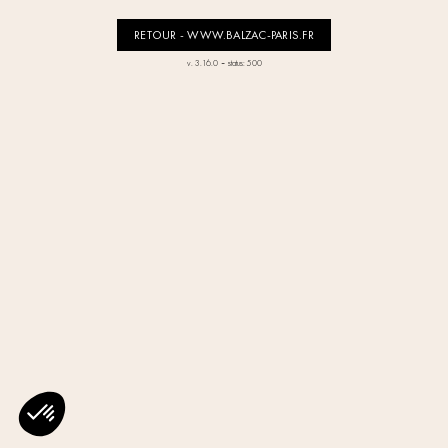
RETOUR - WWW.BALZAC-PARIS.FR
-
v. 3.16.0
status: 500