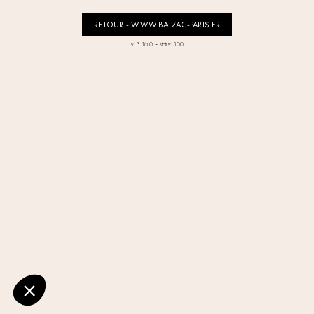
RETOUR - WWW.BALZAC-PARIS.FR
-
v. 3.16.0
status: 500