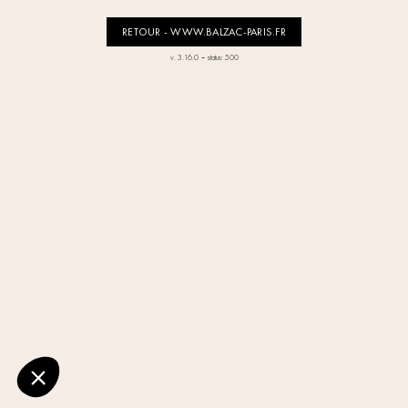
RETOUR - WWW.BALZAC-PARIS.FR
-
v. 3.16.0
status: 500