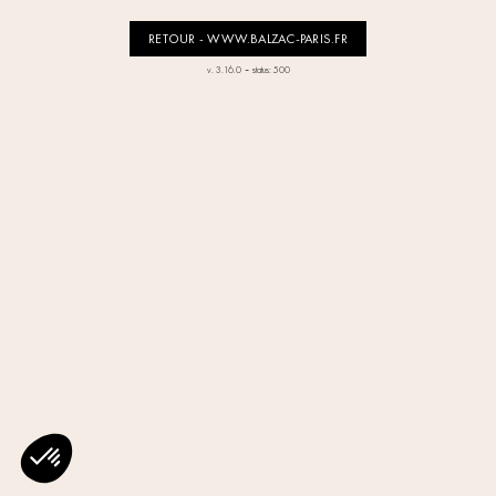
RETOUR - WWW.BALZAC-PARIS.FR
-
v. 3.16.0
status: 500