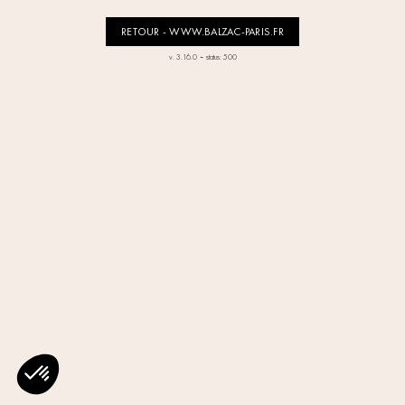
RETOUR - WWW.BALZAC-PARIS.FR
-
v. 3.16.0
status: 500