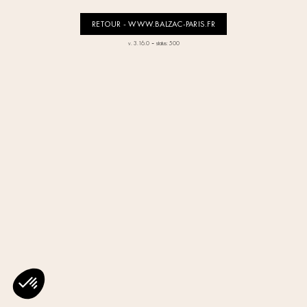
RETOUR - WWW.BALZAC-PARIS.FR
-
v. 3.16.0
status: 500