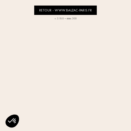
RETOUR - WWW.BALZAC-PARIS.FR
-
v. 3.16.0
status: 500