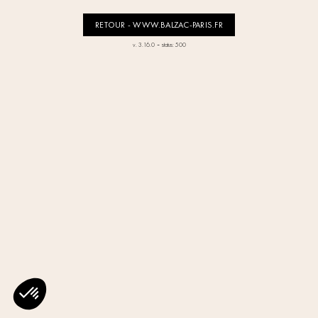
RETOUR - WWW.BALZAC-PARIS.FR
-
v. 3.16.0
status: 500